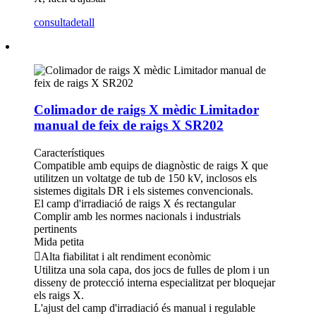
consulta
detall
Colimador de raigs X mèdic Limitador
manual de feix de raigs X SR202
Característiques
Compatible amb equips de diagnòstic de raigs X que
utilitzen un voltatge de tub de 150 kV, inclosos els
sistemes digitals DR i els sistemes convencionals.
El camp d'irradiació de raigs X és rectangular
Complir amb les normes nacionals i industrials
pertinents
Mida petita
Alta fiabilitat i alt rendiment econòmic
Utilitza una sola capa, dos jocs de fulles de plom i un
disseny de protecció interna especialitzat per bloquejar
els raigs X.
L'ajust del camp d'irradiació és manual i regulable