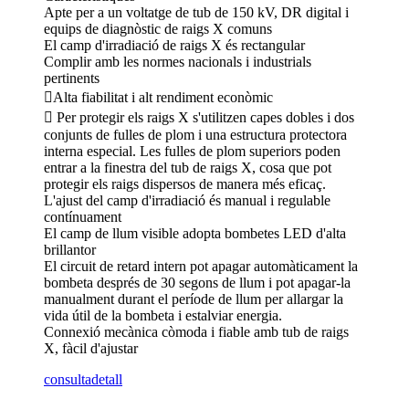
Apte per a un voltatge de tub de 150 kV, DR digital i
equips de diagnòstic de raigs X comuns
El camp d'irradiació de raigs X és rectangular
Complir amb les normes nacionals i industrials
pertinents
Alta fiabilitat i alt rendiment econòmic
 Per protegir els raigs X s'utilitzen capes dobles i dos
conjunts de fulles de plom i una estructura protectora
interna especial. Les fulles de plom superiors poden
entrar a la finestra del tub de raigs X, cosa que pot
protegir els raigs dispersos de manera més eficaç.
L'ajust del camp d'irradiació és manual i regulable
contínuament
El camp de llum visible adopta bombetes LED d'alta
brillantor
El circuit de retard intern pot apagar automàticament la
bombeta després de 30 segons de llum i pot apagar-la
manualment durant el període de llum per allargar la
vida útil de la bombeta i estalviar energia.
Connexió mecànica còmoda i fiable amb tub de raigs
X, fàcil d'ajustar
consulta
detall