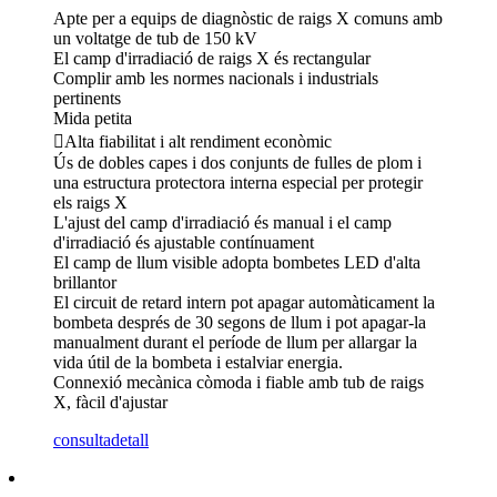
Apte per a equips de diagnòstic de raigs X comuns amb
un voltatge de tub de 150 kV
El camp d'irradiació de raigs X és rectangular
Complir amb les normes nacionals i industrials
pertinents
Mida petita
Alta fiabilitat i alt rendiment econòmic
Ús de dobles capes i dos conjunts de fulles de plom i
una estructura protectora interna especial per protegir
els raigs X
L'ajust del camp d'irradiació és manual i el camp
d'irradiació és ajustable contínuament
El camp de llum visible adopta bombetes LED d'alta
brillantor
El circuit de retard intern pot apagar automàticament la
bombeta després de 30 segons de llum i pot apagar-la
manualment durant el període de llum per allargar la
vida útil de la bombeta i estalviar energia.
Connexió mecànica còmoda i fiable amb tub de raigs
X, fàcil d'ajustar
consulta
detall