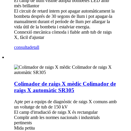
El camp de llum visible adopta bombetes LED amb
més brillantor
El circuit de retard intern pot apagar automàticament la
bombeta després de 30 segons de llum i pot apagar-la
manualment durant el període de llum per allargar la
vida útil de la bombeta i estalviar energia.
Connexió mecànica còmoda i fiable amb tub de raigs
X, fàcil d'ajustar
consulta
detall
Colimador de raigs X mèdic Colimador de
raigs X automàtic SR305
Apte per a equips de diagnòstic de raigs X comuns amb
un voltatge de tub de 150 kV
El camp d'irradiació de raigs X és rectangular
Complir amb les normes nacionals i industrials
pertinents
Mida petita