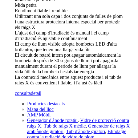
Mida petita
Rendiment fiable i rendible.
Utilitzant una sola capa i dos conjunts de fulles de plom
i una estructura protectora interna especial per protegir
els raigs X
L'ajust del camp d'irradiació és manual i el camp
d'irradiació és ajustable contínuament
El camp de llum visible adopta bombetes LED d'alta
brillantor, que tenen una llarga vida útil
El circuit de retard intern pot apagar automàticament la
bombeta després de 30 segons de llum i pot apagar-la
manualment durant el període de llum per allargar la
vida útil de la bombeta i estalviar energia.
La connexió mecànica entre aquest producte i el tub de
raigs X és convenient i fiable, i l'ajust és fàcil
consulta
detall
Productes destacats
Mapa del lloc
AMP Mòbil
Generador d'ànode rotatiu
,
Vidre de protecció contra
raigs X
,
Tub de raigs X mèdic
,
Generador de raigs X
amb ànode giratori
,
Tub d'ànode giratori
,
Blindatge
contra la radiació de vidre de plom
,