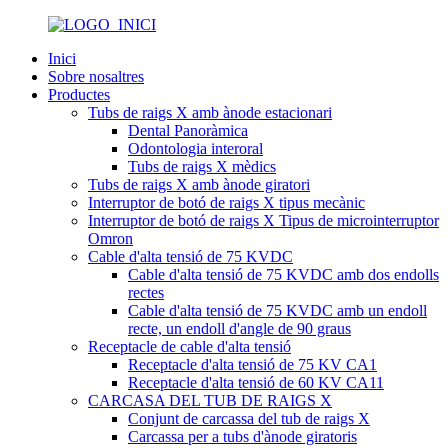
Inici
Sobre nosaltres
Productes
Tubs de raigs X amb ànode estacionari
Dental Panoràmica
Odontologia interoral
Tubs de raigs X mèdics
Tubs de raigs X amb ànode giratori
Interruptor de botó de raigs X tipus mecànic
Interruptor de botó de raigs X Tipus de microinterruptor
Omron
Cable d'alta tensió de 75 KVDC
Cable d'alta tensió de 75 KVDC amb dos endolls
rectes
Cable d'alta tensió de 75 KVDC amb un endoll
recte, un endoll d'angle de 90 graus
Receptacle de cable d'alta tensió
Receptacle d'alta tensió de 75 KV CA1
Receptacle d'alta tensió de 60 KV CA11
CARCASA DEL TUB DE RAIGS X
Conjunt de carcassa del tub de raigs X
Carcassa per a tubs d'ànode giratoris