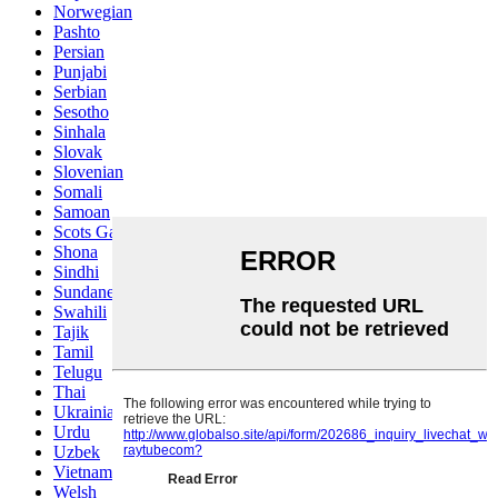
Norwegian
Pashto
Persian
Punjabi
Serbian
Sesotho
Sinhala
Slovak
Slovenian
Somali
Samoan
Scots Gaelic
Shona
Sindhi
Sundanese
Swahili
Tajik
Tamil
Telugu
Thai
Ukrainian
Urdu
Uzbek
Vietnamese
Welsh