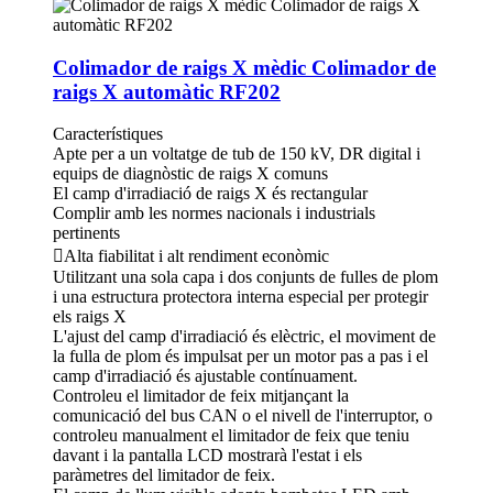
Colimador de raigs X mèdic Colimador de
raigs X automàtic RF202
Característiques
Apte per a un voltatge de tub de 150 kV, DR digital i
equips de diagnòstic de raigs X comuns
El camp d'irradiació de raigs X és rectangular
Complir amb les normes nacionals i industrials
pertinents
Alta fiabilitat i alt rendiment econòmic
Utilitzant una sola capa i dos conjunts de fulles de plom
i una estructura protectora interna especial per protegir
els raigs X
L'ajust del camp d'irradiació és elèctric, el moviment de
la fulla de plom és impulsat per un motor pas a pas i el
camp d'irradiació és ajustable contínuament.
Controleu el limitador de feix mitjançant la
comunicació del bus CAN o el nivell de l'interruptor, o
controleu manualment el limitador de feix que teniu
davant i la pantalla LCD mostrarà l'estat i els
paràmetres del limitador de feix.