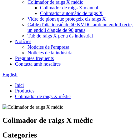
Colimador de raigs X mèdic
Colimador de raigs X manual
Colimador automàtic de raigs X
Vidre de plom que protegeix els raigs X
Cable d'alta tensió de 60 KVDC amb un endoll recte,
un endoll d'angle de 90 graus
Tub de raigs X per a ús industrial
Notícies
Notícies de l'empresa
Notícies de la indústria
Preguntes freqüents
Contacta amb nosaltres
English
Inici
Productes
Colimador de raigs X mèdic
Colimador de raigs X mèdic
Categories