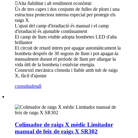
Alta fiabilitat i alt rendiment econòmic
Ús de tres capes i dos conjunts de fulles de plom i una
estructura protectora interna especial per protegir els
raigs X
L'ajust del camp d'irradiació és manual i el camp
d'irradiació és ajustable contínuament
El camp de llum visible adopta bombetes LED d'alta
brillantor
El circuit de retard intern pot apagar automàticament la
bombeta després de 30 segons de llum i pot apagar-la
manualment durant el període de llum per allargar la
vida útil de la bombeta i estalviar energia.
Connexió mecànica còmoda i fiable amb tub de raigs
X, fàcil d'ajustar
consulta
detall
Colimador de raigs X mèdic Limitador
manual de feix de raigs X SR302