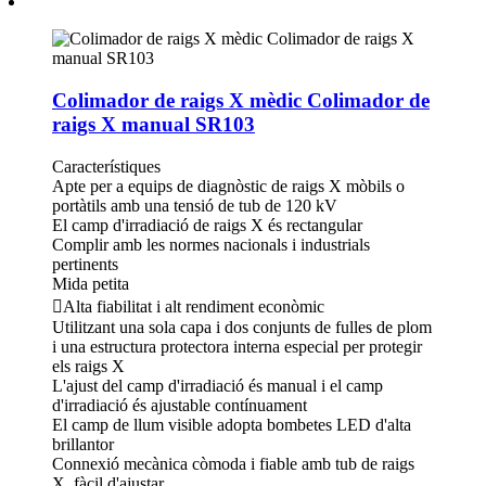
Colimador de raigs X mèdic Colimador de
raigs X manual SR103
Característiques
Apte per a equips de diagnòstic de raigs X mòbils o
portàtils amb una tensió de tub de 120 kV
El camp d'irradiació de raigs X és rectangular
Complir amb les normes nacionals i industrials
pertinents
Mida petita
Alta fiabilitat i alt rendiment econòmic
Utilitzant una sola capa i dos conjunts de fulles de plom
i una estructura protectora interna especial per protegir
els raigs X
L'ajust del camp d'irradiació és manual i el camp
d'irradiació és ajustable contínuament
El camp de llum visible adopta bombetes LED d'alta
brillantor
Connexió mecànica còmoda i fiable amb tub de raigs
X, fàcil d'ajustar