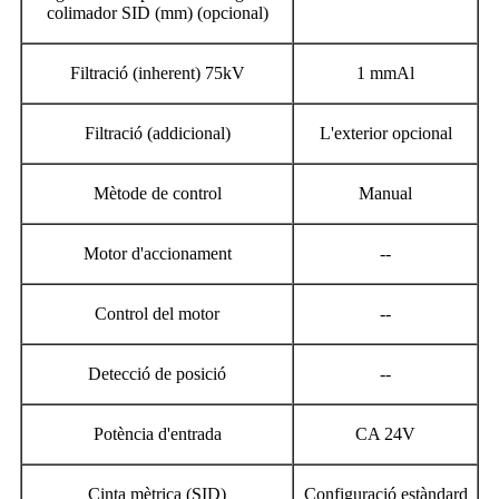
colimador SID (mm) (opcional)
Filtració (inherent) 75kV
1 mmAl
Filtració (addicional)
L'exterior opcional
Mètode de control
Manual
Motor d'accionament
--
Control del motor
--
Detecció de posició
--
Potència d'entrada
CA 24V
Cinta mètrica (SID)
Configuració estàndard