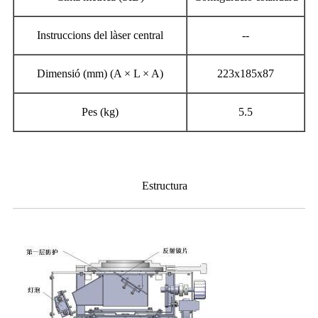
Instruccions del làser central
--
Dimensió (mm) (A × L × A)
223x185x87
Pes (kg)
5.5
Estructura