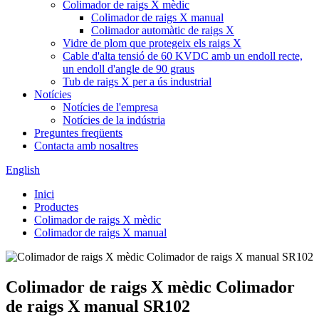
Colimador de raigs X mèdic
Colimador de raigs X manual
Colimador automàtic de raigs X
Vidre de plom que protegeix els raigs X
Cable d'alta tensió de 60 KVDC amb un endoll recte,
un endoll d'angle de 90 graus
Tub de raigs X per a ús industrial
Notícies
Notícies de l'empresa
Notícies de la indústria
Preguntes freqüents
Contacta amb nosaltres
English
Inici
Productes
Colimador de raigs X mèdic
Colimador de raigs X manual
Colimador de raigs X mèdic Colimador
de raigs X manual SR102