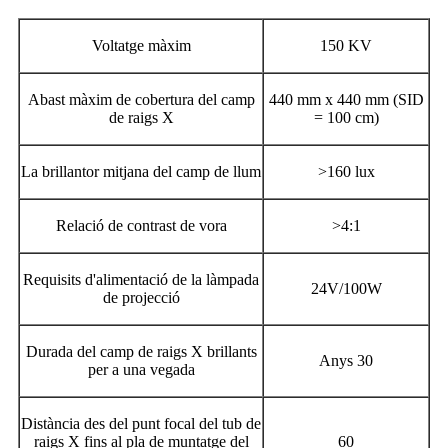
Voltatge màxim
150 KV
Abast màxim de cobertura del camp
440 mm x 440 mm (SID
de raigs X
= 100 cm)
La brillantor mitjana del camp de llum
>160 lux
Relació de contrast de vora
>4:1
Requisits d'alimentació de la làmpada
24V/100W
de projecció
Durada del camp de raigs X brillants
Anys 30
per a una vegada
Distància des del punt focal del tub de
raigs X fins al pla de muntatge del
60