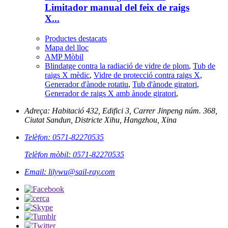
Limitador manual del feix de raigs
X...
Productes destacats
Mapa del lloc
AMP Mòbil
Blindatge contra la radiació de vidre de plom
,
Tub de
raigs X mèdic
,
Vidre de protecció contra raigs X
,
Generador d'ànode rotatiu
,
Tub d'ànode giratori
,
Generador de raigs X amb ànode giratori
,
Adreça: Habitació 432, Edifici 3, Carrer Jinpeng núm. 368,
Ciutat Sandun, Districte Xihu, Hangzhou, Xina
Telèfon: 0571-82270535
Telèfon mòbil: 0571-82270535
Email: lilywu@sail-ray.com