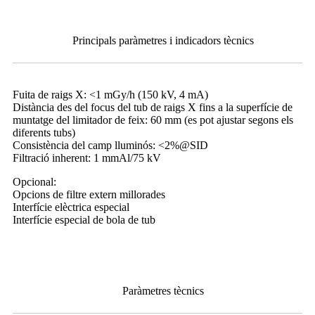
Principals paràmetres i indicadors tècnics
Fuita de raigs X: <1 mGy/h (150 kV, 4 mA)
Distància des del focus del tub de raigs X fins a la superfície de
muntatge del limitador de feix: 60 mm (es pot ajustar segons els
diferents tubs)
Consistència del camp lluminós: <2%@SID
Filtració inherent: 1 mmAl/75 kV
Opcional:
Opcions de filtre extern millorades
Interfície elèctrica especial
Interfície especial de bola de tub
Paràmetres tècnics