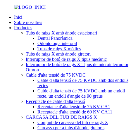
Inici
Sobre nosaltres
Productes
Tubs de raigs X amb ànode estacionari
Dental Panoràmica
Odontologia interoral
Tubs de raigs X mèdics
Tubs de raigs X amb ànode giratori
Interruptor de botó de raigs X tipus mecànic
Interruptor de botó de raigs X Tipus de microinterruptor
Omron
Cable d'alta tensió de 75 KVDC
Cable d'alta tensió de 75 KVDC amb dos endolls
rectes
Cable d'alta tensió de 75 KVDC amb un endoll
recte, un endoll d'angle de 90 graus
Receptacle de cable d'alta tensió
Receptacle d'alta tensió de 75 KV CA1
Receptacle d'alta tensió de 60 KV CA11
CARCASA DEL TUB DE RAIGS X
Conjunt de carcassa del tub de raigs X
Carcassa per a tubs d'ànode giratoris