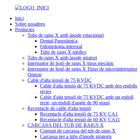
Inici
Sobre nosaltres
Productes
Tubs de raigs X amb ànode estacionari
Dental Panoràmica
Odontologia interoral
Tubs de raigs X mèdics
Tubs de raigs X amb ànode giratori
Interruptor de botó de raigs X tipus mecànic
Interruptor de botó de raigs X Tipus de microinterruptor
Omron
Cable d'alta tensió de 75 KVDC
Cable d'alta tensió de 75 KVDC amb dos endolls
rectes
Cable d'alta tensió de 75 KVDC amb un endoll
recte, un endoll d'angle de 90 graus
Receptacle de cable d'alta tensió
Receptacle d'alta tensió de 75 KV CA1
Receptacle d'alta tensió de 60 KV CA11
CARCASA DEL TUB DE RAIGS X
Conjunt de carcassa del tub de raigs X
Carcassa per a tubs d'ànode giratoris