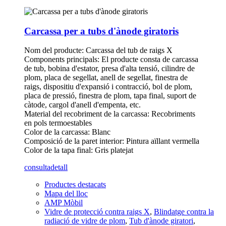
Carcassa per a tubs d'ànode giratoris
Nom del producte: Carcassa del tub de raigs X
Components principals: El producte consta de carcassa
de tub, bobina d'estator, presa d'alta tensió, cilindre de
plom, placa de segellat, anell de segellat, finestra de
raigs, dispositiu d'expansió i contracció, bol de plom,
placa de pressió, finestra de plom, tapa final, suport de
càtode, cargol d'anell d'empenta, etc.
Material del recobriment de la carcassa: Recobriments
en pols termoestables
Color de la carcassa: Blanc
Composició de la paret interior: Pintura aïllant vermella
Color de la tapa final: Gris platejat
consulta
detall
Productes destacats
Mapa del lloc
AMP Mòbil
Vidre de protecció contra raigs X
,
Blindatge contra la
radiació de vidre de plom
,
Tub d'ànode giratori
,