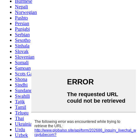
Burmese
Nepali
Norwegian
Pashto
Persian
Punjabi
Serbian
Sesotho
Sinhala
Slovak
Slovenian
Somali
Samoan
Scots Gaelic
Shona
Sindhi
Sundanese
Swahili
Tajik
Tamil
Telugu
Thai
Ukrainian
Urdu
Uzbek