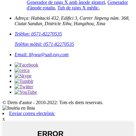
Generador de raigs X amb ànode giratori
,
Generador
d'ànode rotatiu
,
Tub de raigs X mèdic
,
Adreça: Habitació 432, Edifici 3, Carrer Jinpeng núm. 368,
Ciutat Sandun, Districte Xihu, Hangzhou, Xina
Telèfon: 0571-82270535
Telèfon mòbil: 0571-82270535
Email: lilywu@sail-ray.com
© Drets d'autor - 2010-2022: Tots els drets reservats.
Enviar correu electrònic
x