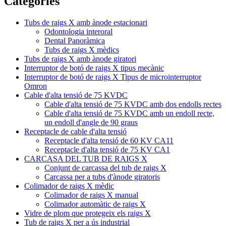
Categories
Tubs de raigs X amb ànode estacionari
Odontologia interoral
Dental Panoràmica
Tubs de raigs X mèdics
Tubs de raigs X amb ànode giratori
Interruptor de botó de raigs X tipus mecànic
Interruptor de botó de raigs X Tipus de microinterruptor
Omron
Cable d'alta tensió de 75 KVDC
Cable d'alta tensió de 75 KVDC amb dos endolls rectes
Cable d'alta tensió de 75 KVDC amb un endoll recte,
un endoll d'angle de 90 graus
Receptacle de cable d'alta tensió
Receptacle d'alta tensió de 60 KV CA11
Receptacle d'alta tensió de 75 KV CA1
CARCASA DEL TUB DE RAIGS X
Conjunt de carcassa del tub de raigs X
Carcassa per a tubs d'ànode giratoris
Colimador de raigs X mèdic
Colimador de raigs X manual
Colimador automàtic de raigs X
Vidre de plom que protegeix els raigs X
Tub de raigs X per a ús industrial