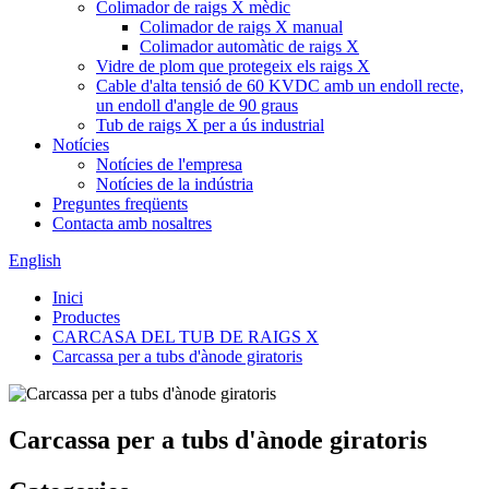
Colimador de raigs X mèdic
Colimador de raigs X manual
Colimador automàtic de raigs X
Vidre de plom que protegeix els raigs X
Cable d'alta tensió de 60 KVDC amb un endoll recte,
un endoll d'angle de 90 graus
Tub de raigs X per a ús industrial
Notícies
Notícies de l'empresa
Notícies de la indústria
Preguntes freqüents
Contacta amb nosaltres
English
Inici
Productes
CARCASA DEL TUB DE RAIGS X
Carcassa per a tubs d'ànode giratoris
Carcassa per a tubs d'ànode giratoris