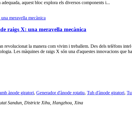
a adequada, aquest bloc explora els diversos components i...
ó de raigs X: una meravella mecànica
 revolucionat la manera com vivim i treballem. Des dels telèfons intel·lig
ecnologia. Les màquines de raigs X són una d'aquestes innovacions que ha
amb ànode giratori
,
Generador d'ànode rotatiu
,
Tub d'ànode giratori
,
Tu
iutat Sandun, Districte Xihu, Hangzhou, Xina