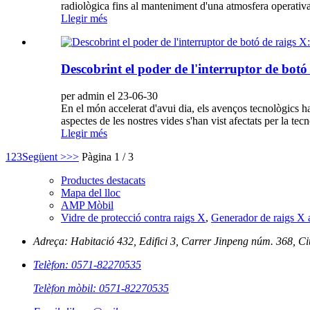
radiològica fins al manteniment d'una atmosfera operativ
Llegir més
Descobrint el poder de l'interruptor de bot
per admin el 23-06-30
En el món accelerat d'avui dia, els avenços tecnològics han
aspectes de les nostres vides s'han vist afectats per la t
Llegir més
1
2
3
Següent >
>>
Pàgina 1 / 3
Productes destacats
Mapa del lloc
AMP Mòbil
Vidre de protecció contra raigs X
,
Generador de raigs X 
Adreça: Habitació 432, Edifici 3, Carrer Jinpeng núm. 368, C
Telèfon: 0571-82270535
Telèfon mòbil: 0571-82270535