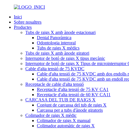
Inici
Sobre nosaltres
Productes
Tubs de raigs X amb ànode estacionari
Dental Panoràmica
Odontologia interoral
Tubs de raigs X mèdics
Tubs de raigs X amb ànode giratori
Interruptor de botó de raigs X tipus mecànic
Interruptor de botó de raigs X Tipus de microinterrupto
Cable d'alta tensió de 75 KVDC
Cable d'alta tensió de 75 KVDC amb dos endolls r
Cable d'alta tensió de 75 KVDC amb un endoll rect
Receptacle de cable d'alta tensió
Receptacle d'alta tensió de 75 KV CA1
Receptacle d'alta tensió de 60 KV CA11
CARCASA DEL TUB DE RAIGS X
Conjunt de carcassa del tub de raigs X
Carcassa per a tubs d'ànode giratoris
Colimador de raigs X mèdic
Colimador de raigs X manual
Colimador automàtic de raigs X