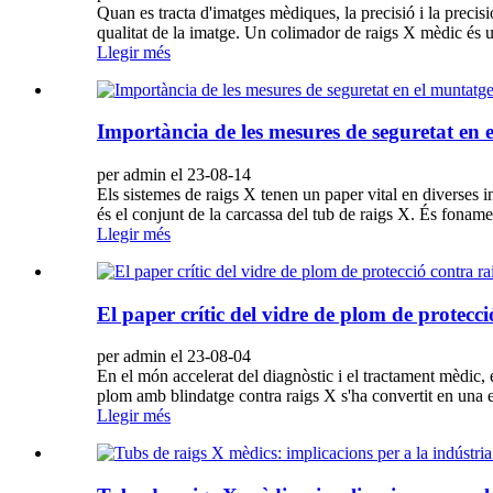
Quan es tracta d'imatges mèdiques, la precisió i la preci
qualitat de la imatge. Un colimador de raigs X mèdic és un
Llegir més
Importància de les mesures de seguretat en e
per admin el 23-08-14
Els sistemes de raigs X tenen un paper vital en diverses i
és el conjunt de la carcassa del tub de raigs X. És fonamen
Llegir més
El paper crític del vidre de plom de protecc
per admin el 23-08-04
En el món accelerat del diagnòstic i el tractament mèdic, e
plom amb blindatge contra raigs X s'ha convertit en una e
Llegir més