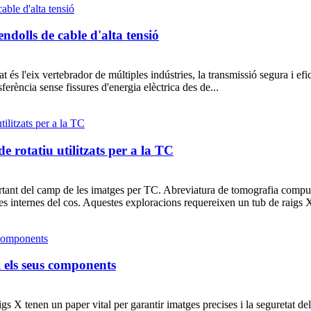
ndolls de cable d'alta tensió
at és l'eix vertebrador de múltiples indústries, la transmissió segura i ef
sferència sense fissures d'energia elèctrica des de...
 rotatiu utilitzats per a la TC
ortant del camp de les imatges per TC. Abreviatura de tomografia com
s internes del cos. Aquestes exploracions requereixen un tub de raigs X
i els seus components
gs X tenen un paper vital per garantir imatges precises i la seguretat del