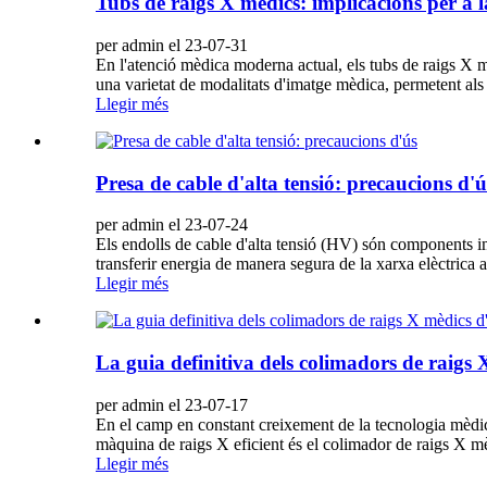
Tubs de raigs X mèdics: implicacions per a l
per admin el 23-07-31
En l'atenció mèdica moderna actual, els tubs de raigs X m
una varietat de modalitats d'imatge mèdica, permetent als 
Llegir més
Presa de cable d'alta tensió: precaucions d'ú
per admin el 23-07-24
Els endolls de cable d'alta tensió (HV) són components imp
transferir energia de manera segura de la xarxa elèctrica 
Llegir més
La guia definitiva dels colimadors de raigs
per admin el 23-07-17
En el camp en constant creixement de la tecnologia mèdic
màquina de raigs X eficient és el colimador de raigs X m
Llegir més