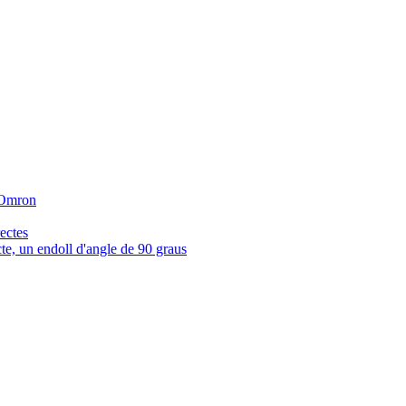
r Omron
ectes
e, un endoll d'angle de 90 graus