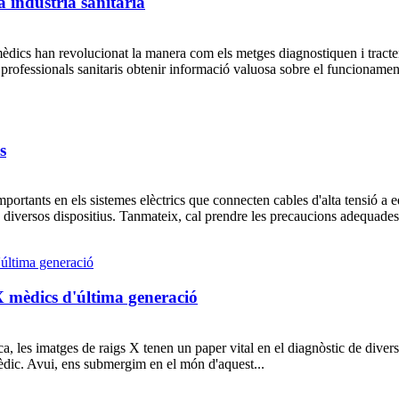
a indústria sanitària
èdics han revolucionat la manera com els metges diagnostiquen i tracten
professionals sanitaris obtenir informació valuosa sobre el funcionament
s
ortants en els sistemes elèctrics que connecten cables d'alta tensió a e
a diversos dispositius. Tanmateix, cal prendre les precaucions adequades.
 X mèdics d'última generació
a, les imatges de raigs X tenen un paper vital en el diagnòstic de div
èdic. Avui, ens submergim en el món d'aquest...