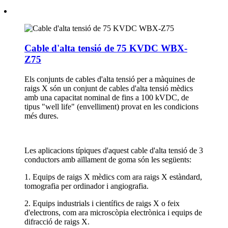
Cable d'alta tensió de 75 KVDC WBX-
Z75
Els conjunts de cables d'alta tensió per a màquines de
raigs X són un conjunt de cables d'alta tensió mèdics
amb una capacitat nominal de fins a 100 kVDC, de
tipus "well life" (envelliment) provat en les condicions
més dures.
Les aplicacions típiques d'aquest cable d'alta tensió de 3
conductors amb aïllament de goma són les següents:
1. Equips de raigs X mèdics com ara raigs X estàndard,
tomografia per ordinador i angiografia.
2. Equips industrials i científics de raigs X o feix
d'electrons, com ara microscòpia electrònica i equips de
difracció de raigs X.