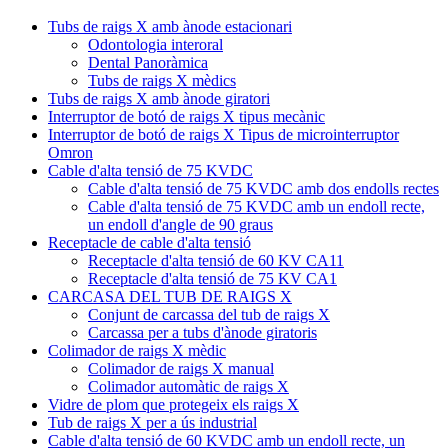
Tubs de raigs X amb ànode estacionari
Odontologia interoral
Dental Panoràmica
Tubs de raigs X mèdics
Tubs de raigs X amb ànode giratori
Interruptor de botó de raigs X tipus mecànic
Interruptor de botó de raigs X Tipus de microinterruptor
Omron
Cable d'alta tensió de 75 KVDC
Cable d'alta tensió de 75 KVDC amb dos endolls rectes
Cable d'alta tensió de 75 KVDC amb un endoll recte,
un endoll d'angle de 90 graus
Receptacle de cable d'alta tensió
Receptacle d'alta tensió de 60 KV CA11
Receptacle d'alta tensió de 75 KV CA1
CARCASA DEL TUB DE RAIGS X
Conjunt de carcassa del tub de raigs X
Carcassa per a tubs d'ànode giratoris
Colimador de raigs X mèdic
Colimador de raigs X manual
Colimador automàtic de raigs X
Vidre de plom que protegeix els raigs X
Tub de raigs X per a ús industrial
Cable d'alta tensió de 60 KVDC amb un endoll recte, un