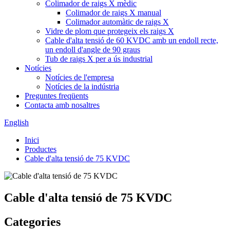
Colimador de raigs X mèdic
Colimador de raigs X manual
Colimador automàtic de raigs X
Vidre de plom que protegeix els raigs X
Cable d'alta tensió de 60 KVDC amb un endoll recte,
un endoll d'angle de 90 graus
Tub de raigs X per a ús industrial
Notícies
Notícies de l'empresa
Notícies de la indústria
Preguntes freqüents
Contacta amb nosaltres
English
Inici
Productes
Cable d'alta tensió de 75 KVDC
Cable d'alta tensió de 75 KVDC
Categories