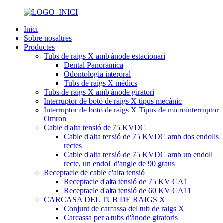
Inici
Sobre nosaltres
Productes
Tubs de raigs X amb ànode estacionari
Dental Panoràmica
Odontologia interoral
Tubs de raigs X mèdics
Tubs de raigs X amb ànode giratori
Interruptor de botó de raigs X tipus mecànic
Interruptor de botó de raigs X Tipus de microinterruptor
Omron
Cable d'alta tensió de 75 KVDC
Cable d'alta tensió de 75 KVDC amb dos endolls
rectes
Cable d'alta tensió de 75 KVDC amb un endoll
recte, un endoll d'angle de 90 graus
Receptacle de cable d'alta tensió
Receptacle d'alta tensió de 75 KV CA1
Receptacle d'alta tensió de 60 KV CA11
CARCASA DEL TUB DE RAIGS X
Conjunt de carcassa del tub de raigs X
Carcassa per a tubs d'ànode giratoris