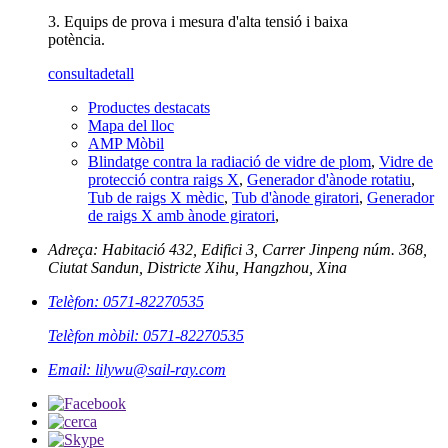
3. Equips de prova i mesura d'alta tensió i baixa
potència.
consulta
detall
Productes destacats
Mapa del lloc
AMP Mòbil
Blindatge contra la radiació de vidre de plom
,
Vidre de
protecció contra raigs X
,
Generador d'ànode rotatiu
,
Tub de raigs X mèdic
,
Tub d'ànode giratori
,
Generador
de raigs X amb ànode giratori
,
Adreça: Habitació 432, Edifici 3, Carrer Jinpeng núm. 368,
Ciutat Sandun, Districte Xihu, Hangzhou, Xina
Telèfon: 0571-82270535
Telèfon mòbil: 0571-82270535
Email: lilywu@sail-ray.com