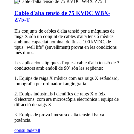
Cable d'alta tensió de 75 KVDC WBX-
Z75-T
Els conjunts de cables d'alta tensió per a màquines de
raigs X són un conjunt de cables d'alta tensió mèdics
amb una capacitat nominal de fins a 100 kVDC, de
tipus "well life" (envelliment) provat en les condicions
més dures.
Les aplicacions típiques d'aquest cable d'alta tensió de 3
conductors amb endoll de 90º són les següents:
1. Equips de raigs X mèdics com ara raigs X estàndard,
tomografia per ordinador i angiografia.
2. Equips industrials i científics de raigs X o feix
d'electrons, com ara microscòpia electrònica i equips de
difracció de raigs X.
3. Equips de prova i mesura d'alta tensió i baixa
potència.
consulta
detall