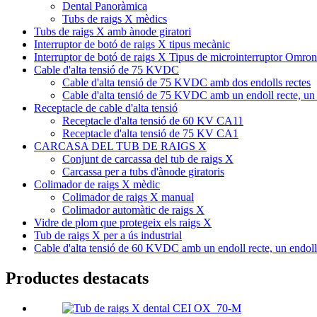
Dental Panoràmica
Tubs de raigs X mèdics
Tubs de raigs X amb ànode giratori
Interruptor de botó de raigs X tipus mecànic
Interruptor de botó de raigs X Tipus de microinterruptor Omron
Cable d'alta tensió de 75 KVDC
Cable d'alta tensió de 75 KVDC amb dos endolls rectes
Cable d'alta tensió de 75 KVDC amb un endoll recte, un 
Receptacle de cable d'alta tensió
Receptacle d'alta tensió de 60 KV CA11
Receptacle d'alta tensió de 75 KV CA1
CARCASA DEL TUB DE RAIGS X
Conjunt de carcassa del tub de raigs X
Carcassa per a tubs d'ànode giratoris
Colimador de raigs X mèdic
Colimador de raigs X manual
Colimador automàtic de raigs X
Vidre de plom que protegeix els raigs X
Tub de raigs X per a ús industrial
Cable d'alta tensió de 60 KVDC amb un endoll recte, un endoll
Productes destacats