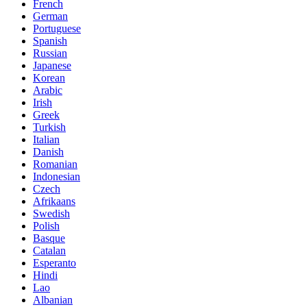
French
German
Portuguese
Spanish
Russian
Japanese
Korean
Arabic
Irish
Greek
Turkish
Italian
Danish
Romanian
Indonesian
Czech
Afrikaans
Swedish
Polish
Basque
Catalan
Esperanto
Hindi
Lao
Albanian