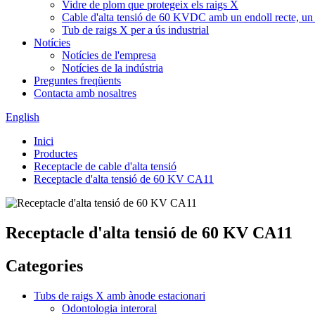
Vidre de plom que protegeix els raigs X
Cable d'alta tensió de 60 KVDC amb un endoll recte, un 
Tub de raigs X per a ús industrial
Notícies
Notícies de l'empresa
Notícies de la indústria
Preguntes freqüents
Contacta amb nosaltres
English
Inici
Productes
Receptacle de cable d'alta tensió
Receptacle d'alta tensió de 60 KV CA11
Receptacle d'alta tensió de 60 KV CA11
Categories
Tubs de raigs X amb ànode estacionari
Odontologia interoral