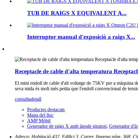
TUB DE RAIGS X EQUIVALENT A...
Interruptor manual d'exposició a raigs X...
Receptacle de cable d'alta temperatura Recepta
El mini endoll de cable d'alt voltatge de 75KV per a màquina d
seva mida és molt més petita que l'endoll convencional de te
consulta
detall
Productes destacats
Mapa del lloc
AMP Mòbil
Generador de raigs X amb ànode giratori
,
Generador d'àn
Adreça: Habitació 432, Edifici 3, Carrer Jinpeng núm. 368, C