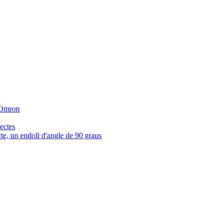
r Omron
ectes
e, un endoll d'angle de 90 graus