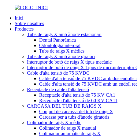
Inici
Sobre nosaltres
Productes
Tubs de raigs X amb ànode estacionari
Dental Panoràmica
Odontologia interoral
Tubs de raigs X mèdics
Tubs de raigs X amb ànode giratori
Interruptor de botó de raigs X tipus mecànic
Interruptor de botó de raigs X Tipus de microinterrupto
Cable d'alta tensió de 75 KVDC
Cable d'alta tensió de 75 KVDC amb dos endolls r
Cable d'alta tensió de 75 KVDC amb un endoll rect
Receptacle de cable d'alta tensió
Receptacle d'alta tensió de 75 KV CA1
Receptacle d'alta tensió de 60 KV CA11
CARCASA DEL TUB DE RAIGS X
Conjunt de carcassa del tub de raigs X
Carcassa per a tubs d'ànode giratoris
Colimador de raigs X mèdic
Colimador de raigs X manual
Colimador automàtic de raigs X