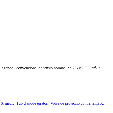
tuir l'endoll convencional de tensió nominal de 75kVDC. Però la
s X mèdic
,
Tub d'ànode giratori
,
Vidre de protecció contra raigs X
,