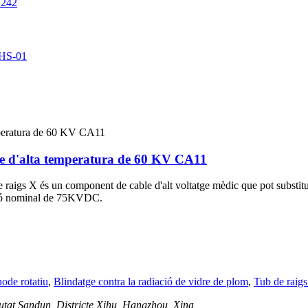
cle d'alta temperatura de 60 KV CA11
e raigs X és un component de cable d'alt voltatge mèdic que pot substi
nsió nominal de 75KVDC.
ode rotatiu
,
Blindatge contra la radiació de vidre de plom
,
Tub de raig
iutat Sandun, Districte Xihu, Hangzhou, Xina