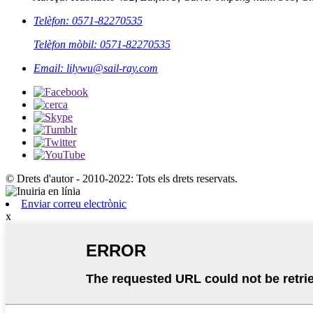
Telèfon: 0571-82270535
Telèfon mòbil: 0571-82270535
Email: lilywu@sail-ray.com
© Drets d'autor - 2010-2022: Tots els drets reservats.
Enviar correu electrònic
x