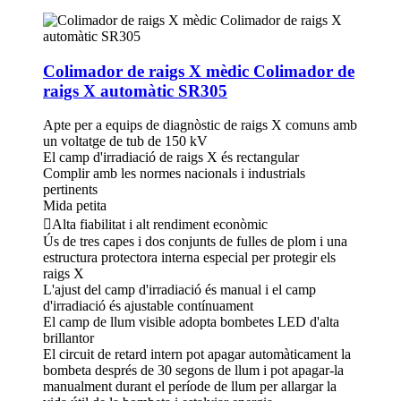
Colimador de raigs X mèdic Colimador de
raigs X automàtic SR305
Apte per a equips de diagnòstic de raigs X comuns amb
un voltatge de tub de 150 kV
El camp d'irradiació de raigs X és rectangular
Complir amb les normes nacionals i industrials
pertinents
Mida petita
Alta fiabilitat i alt rendiment econòmic
Ús de tres capes i dos conjunts de fulles de plom i una
estructura protectora interna especial per protegir els
raigs X
L'ajust del camp d'irradiació és manual i el camp
d'irradiació és ajustable contínuament
El camp de llum visible adopta bombetes LED d'alta
brillantor
El circuit de retard intern pot apagar automàticament la
bombeta després de 30 segons de llum i pot apagar-la
manualment durant el període de llum per allargar la