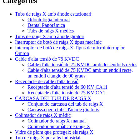
Categories
Tubs de raigs X amb ànode estacionari
Odontologia interoral
Dental Panoràmica
Tubs de raigs X mèdics
Tubs de raigs X amb ànode giratori
Interruptor de botó de raigs X tipus mecànic
Interruptor de botó de raigs X Tipus de microinterruptor
Omron
Cable d'alta tensió de 75 KVDC
Cable d'alta tensió de 75 KVDC amb dos endolls rectes
Cable d'alta tensió de 75 KVDC amb un endoll recte,
un endoll d'angle de 90 graus
Receptacle de cable d'alta tensió
Receptacle d'alta tensió de 60 KV CA11
Receptacle d'alta tensió de 75 KV CA1
CARCASA DEL TUB DE RAIGS X
Conjunt de carcassa del tub de raigs X
Carcassa per a tubs d'ànode giratoris
Colimador de raigs X mèdic
Colimador de raigs X manual
Colimador automàtic de raigs X
Vidre de plom que protegeix els raigs X
Tub de raigs X per a ús industrial