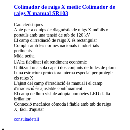
Colimador de raigs X mèdic Colimador de
raigs X manual SR103
Característiques
Apte per a equips de diagnòstic de raigs X mòbils o
portàtils amb una tensió de tub de 120 kV
El camp d'irradiació de raigs X és rectangular
Complir amb les normes nacionals i industrials
pertinents
Mida petita
Alta fiabilitat i alt rendiment econòmic
Utilitzant una sola capa i dos conjunts de fulles de plom
i una estructura protectora interna especial per protegir
els raigs X
L'ajust del camp d'irradiació és manual i el camp
d'irradiació és ajustable contínuament
El camp de llum visible adopta bombetes LED d'alta
brillantor
Connexió mecànica còmoda i fiable amb tub de raigs
X, fàcil d'ajustar
consulta
detall