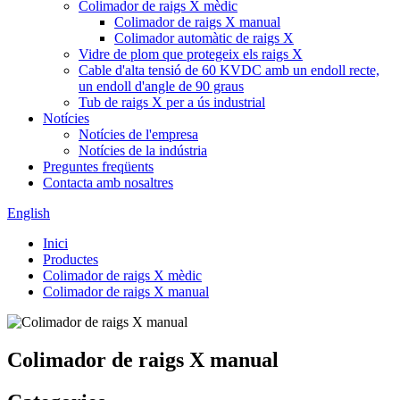
Colimador de raigs X mèdic
Colimador de raigs X manual
Colimador automàtic de raigs X
Vidre de plom que protegeix els raigs X
Cable d'alta tensió de 60 KVDC amb un endoll recte,
un endoll d'angle de 90 graus
Tub de raigs X per a ús industrial
Notícies
Notícies de l'empresa
Notícies de la indústria
Preguntes freqüents
Contacta amb nosaltres
English
Inici
Productes
Colimador de raigs X mèdic
Colimador de raigs X manual
Colimador de raigs X manual