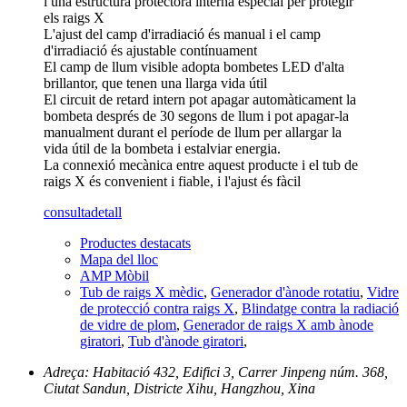
i una estructura protectora interna especial per protegir
els raigs X
L'ajust del camp d'irradiació és manual i el camp
d'irradiació és ajustable contínuament
El camp de llum visible adopta bombetes LED d'alta
brillantor, que tenen una llarga vida útil
El circuit de retard intern pot apagar automàticament la
bombeta després de 30 segons de llum i pot apagar-la
manualment durant el període de llum per allargar la
vida útil de la bombeta i estalviar energia.
La connexió mecànica entre aquest producte i el tub de
raigs X és convenient i fiable, i l'ajust és fàcil
consulta
detall
Productes destacats
Mapa del lloc
AMP Mòbil
Tub de raigs X mèdic
,
Generador d'ànode rotatiu
,
Vidre
de protecció contra raigs X
,
Blindatge contra la radiació
de vidre de plom
,
Generador de raigs X amb ànode
giratori
,
Tub d'ànode giratori
,
Adreça: Habitació 432, Edifici 3, Carrer Jinpeng núm. 368,
Ciutat Sandun, Districte Xihu, Hangzhou, Xina