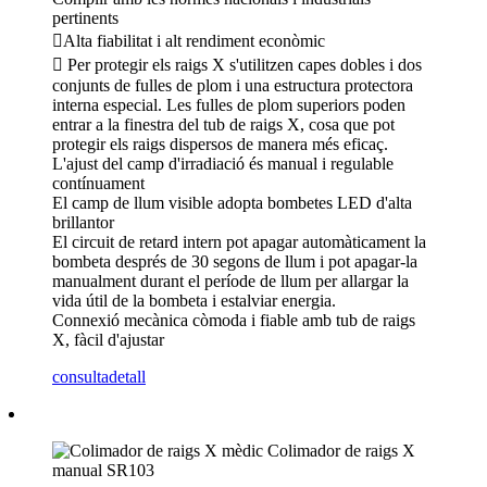
pertinents
Alta fiabilitat i alt rendiment econòmic
 Per protegir els raigs X s'utilitzen capes dobles i dos
conjunts de fulles de plom i una estructura protectora
interna especial. Les fulles de plom superiors poden
entrar a la finestra del tub de raigs X, cosa que pot
protegir els raigs dispersos de manera més eficaç.
L'ajust del camp d'irradiació és manual i regulable
contínuament
El camp de llum visible adopta bombetes LED d'alta
brillantor
El circuit de retard intern pot apagar automàticament la
bombeta després de 30 segons de llum i pot apagar-la
manualment durant el període de llum per allargar la
vida útil de la bombeta i estalviar energia.
Connexió mecànica còmoda i fiable amb tub de raigs
X, fàcil d'ajustar
consulta
detall