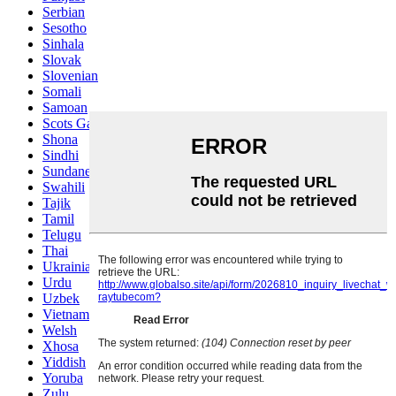
Serbian
Sesotho
Sinhala
Slovak
Slovenian
Somali
Samoan
Scots Gaelic
Shona
Sindhi
Sundanese
Swahili
Tajik
Tamil
Telugu
Thai
Ukrainian
Urdu
Uzbek
Vietnamese
Welsh
Xhosa
Yiddish
Yoruba
Zulu