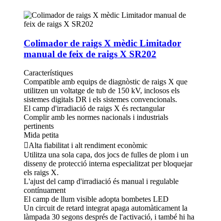
Colimador de raigs X mèdic Limitador
manual de feix de raigs X SR202
Característiques
Compatible amb equips de diagnòstic de raigs X que
utilitzen un voltatge de tub de 150 kV, inclosos els
sistemes digitals DR i els sistemes convencionals.
El camp d'irradiació de raigs X és rectangular
Complir amb les normes nacionals i industrials
pertinents
Mida petita
Alta fiabilitat i alt rendiment econòmic
Utilitza una sola capa, dos jocs de fulles de plom i un
disseny de protecció interna especialitzat per bloquejar
els raigs X.
L'ajust del camp d'irradiació és manual i regulable
contínuament
El camp de llum visible adopta bombetes LED
Un circuit de retard integrat apaga automàticament la
làmpada 30 segons després de l'activació, i també hi ha