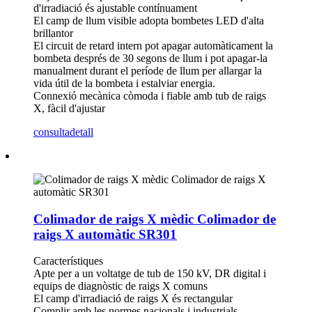
d'irradiació és ajustable contínuament
El camp de llum visible adopta bombetes LED d'alta
brillantor
El circuit de retard intern pot apagar automàticament la
bombeta després de 30 segons de llum i pot apagar-la
manualment durant el període de llum per allargar la
vida útil de la bombeta i estalviar energia.
Connexió mecànica còmoda i fiable amb tub de raigs
X, fàcil d'ajustar
consulta
detall
Colimador de raigs X mèdic Colimador de
raigs X automàtic SR301
Característiques
Apte per a un voltatge de tub de 150 kV, DR digital i
equips de diagnòstic de raigs X comuns
El camp d'irradiació de raigs X és rectangular
Complir amb les normes nacionals i industrials