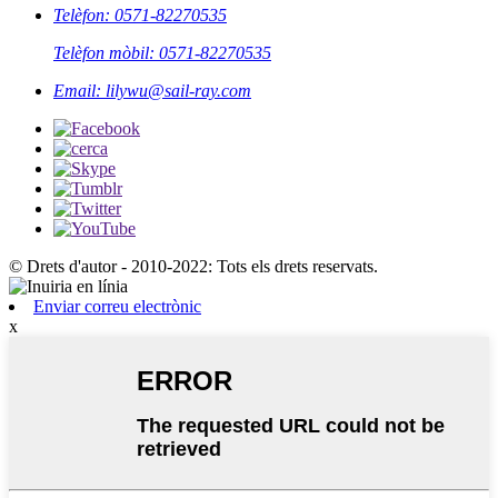
Telèfon: 0571-82270535
Telèfon mòbil: 0571-82270535
Email: lilywu@sail-ray.com
© Drets d'autor - 2010-2022: Tots els drets reservats.
Enviar correu electrònic
x