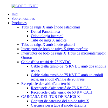
Inici
Sobre nosaltres
Productes
Tubs de raigs X amb ànode estacionari
Dental Panoràmica
Odontologia interoral
Tubs de raigs X mèdics
Tubs de raigs X amb ànode giratori
Interruptor de botó de raigs X tipus mecànic
Interruptor de botó de raigs X Tipus de microinterruptor
Omron
Cable d'alta tensió de 75 KVDC
Cable d'alta tensió de 75 KVDC amb dos endolls
rectes
Cable d'alta tensió de 75 KVDC amb un endoll
recte, un endoll d'angle de 90 graus
Receptacle de cable d'alta tensió
Receptacle d'alta tensió de 75 KV CA1
Receptacle d'alta tensió de 60 KV CA11
CARCASA DEL TUB DE RAIGS X
Conjunt de carcassa del tub de raigs X
Carcassa per a tubs d'ànode giratoris