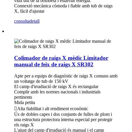
vida útil de la bombeta i estalviar energia.
Connexió mecànica còmoda i fiable amb tub de raigs
X, fàcil d'ajustar
consulta
detall
Colimador de raigs X mèdic Limitador
manual de feix de raigs X SR302
Apte per a equips de diagnòstic de raigs X comuns amb
un voltatge de tub de 150 kV
El camp d'irradiació de raigs X és rectangular
Complir amb les normes nacionals i industrials
pertinents
Mida petita
Alta fiabilitat i alt rendiment econòmic
Ús de dobles capes i dos conjunts de fulles de plom i
una estructura protectora interna especial per protegir
els raigs X
L'ajust del camp d'irradiació és manual i el camp